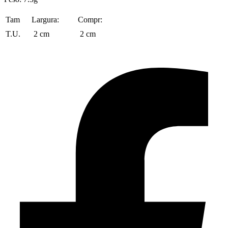
Tam
Largura:
Compr:
T.U.
2 cm
2 cm