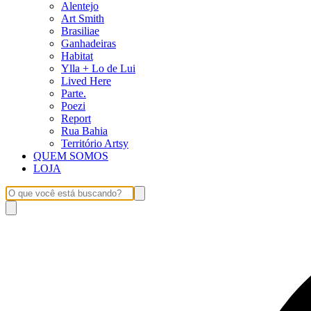
Alentejo
Art Smith
Brasiliae
Ganhadeiras
Habitat
Ylla + Lo de Lui
Lived Here
Parte.
Poezi
Report
Rua Bahia
Território Artsy
QUEM SOMOS
LOJA